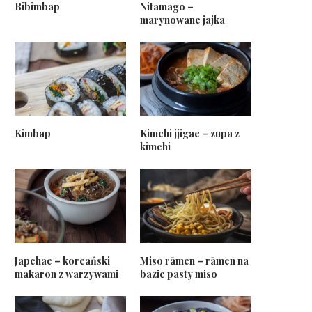
Bibimbap
Nitamago –
marynowane jajka
Kimbap
Kimchi jjigae – zupa z
kimchi
Japchae – koreański
Miso rāmen – rāmen na
makaron z warzywami
bazie pasty miso