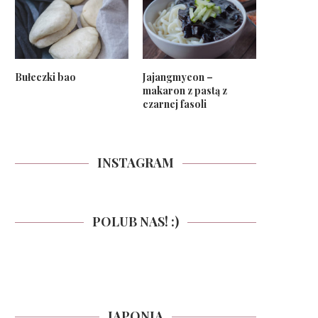
Bułeczki bao
Jajangmyeon –
makaron z pastą z
czarnej fasoli
INSTAGRAM
POLUB NAS! :)
JAPONIA