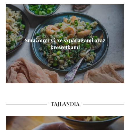
Smażony ryż ze szparagami oraz
krewetkami
TAJLANDIA