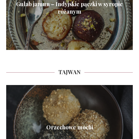
Gulab jamun – Indyjskie pączki w syropie
różanym
TAJWAN
Orzechowe mochi