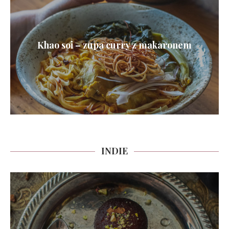
Khao soi – zupa curry z makaronem
INDIE