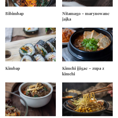
Bibimbap
Nitamago – marynowane
jajka
Kimbap
Kimchi jjigae – zupa z
kimchi