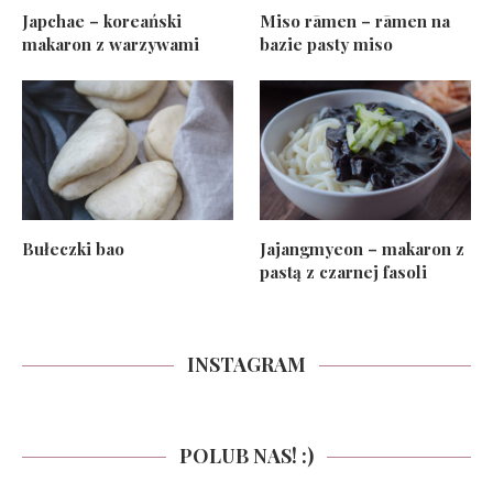
Japchae – koreański
Miso rāmen – rāmen na
makaron z warzywami
bazie pasty miso
Bułeczki bao
Jajangmyeon – makaron z
pastą z czarnej fasoli
INSTAGRAM
POLUB NAS! :)