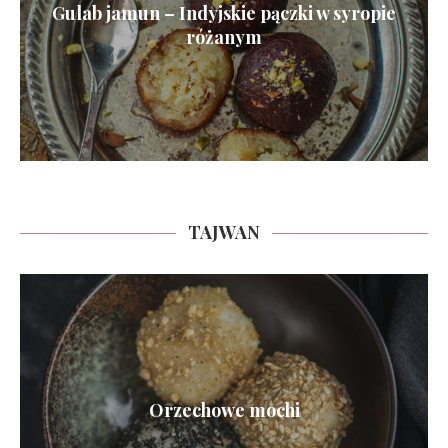
Gulab jamun – Indyjskie pączki w syropie
różanym
TAJWAN
Orzechowe mochi