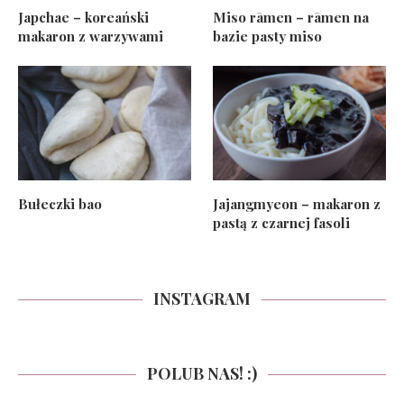
Japchae – koreański
Miso rāmen – rāmen na
makaron z warzywami
bazie pasty miso
Bułeczki bao
Jajangmyeon – makaron z
pastą z czarnej fasoli
INSTAGRAM
POLUB NAS! :)