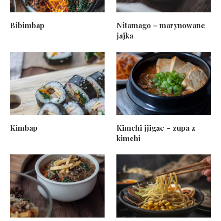
Bibimbap
Nitamago – marynowane
jajka
Kimbap
Kimchi jjigae – zupa z
kimchi