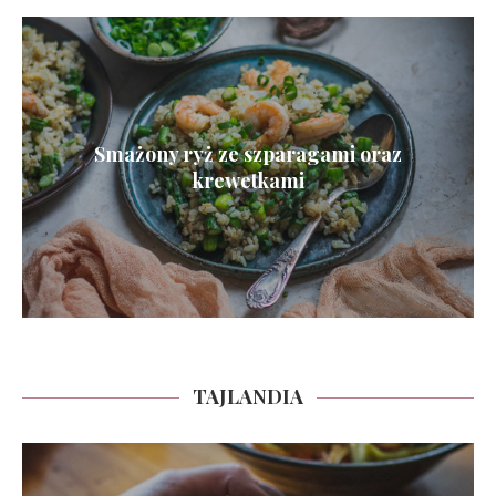
Smażony ryż ze szparagami oraz
krewetkami
TAJLANDIA