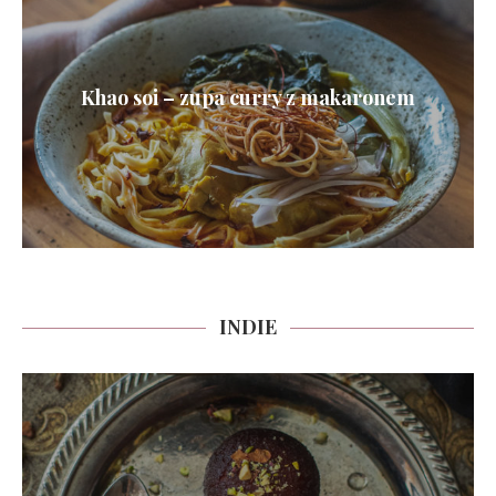
Khao soi – zupa curry z makaronem
INDIE