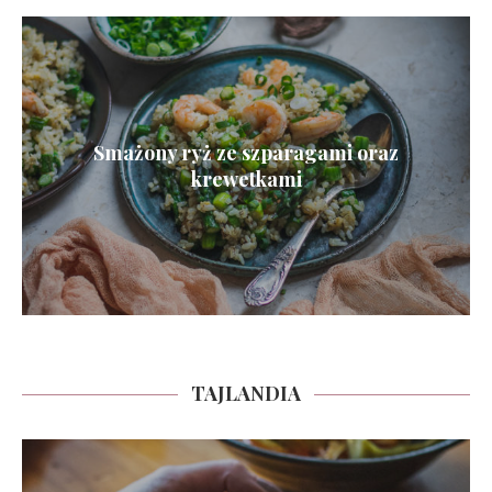
Smażony ryż ze szparagami oraz
krewetkami
TAJLANDIA