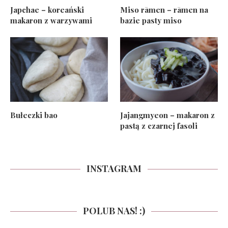
Japchae – koreański
Miso rāmen – rāmen na
makaron z warzywami
bazie pasty miso
Bułeczki bao
Jajangmyeon – makaron z
pastą z czarnej fasoli
INSTAGRAM
POLUB NAS! :)