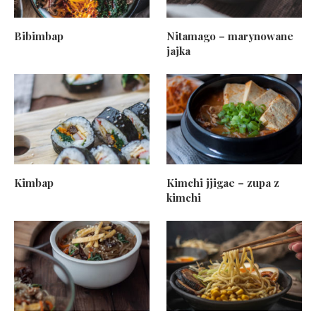
Bibimbap
Nitamago – marynowane
jajka
Kimbap
Kimchi jjigae – zupa z
kimchi