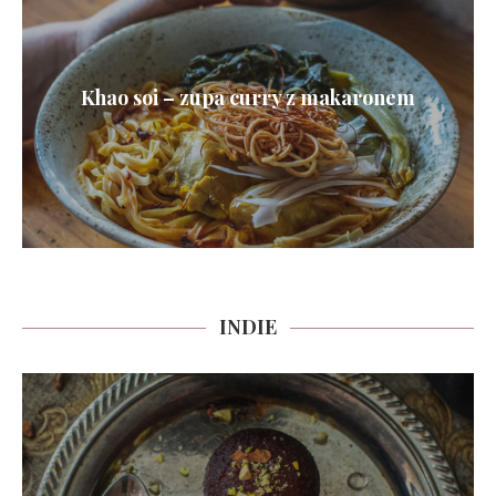
Khao soi – zupa curry z makaronem
INDIE