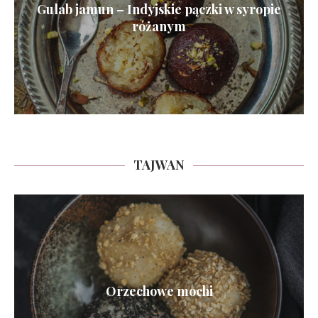
Gulab jamun – Indyjskie pączki w syropie
różanym
TAJWAN
Orzechowe mochi