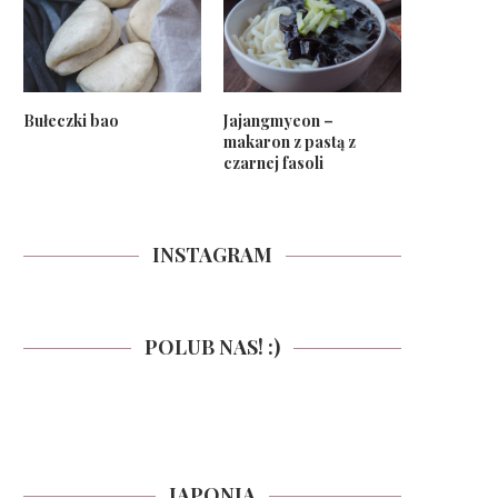
Bułeczki bao
Jajangmyeon –
makaron z pastą z
czarnej fasoli
INSTAGRAM
POLUB NAS! :)
JAPONIA