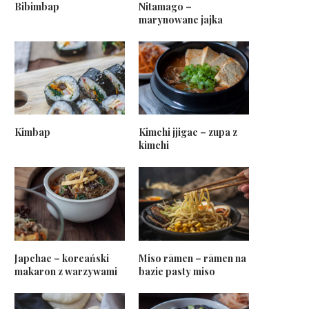
Bibimbap
Nitamago –
marynowane jajka
Kimbap
Kimchi jjigae – zupa z
kimchi
Japchae – koreański
Miso rāmen – rāmen na
makaron z warzywami
bazie pasty miso