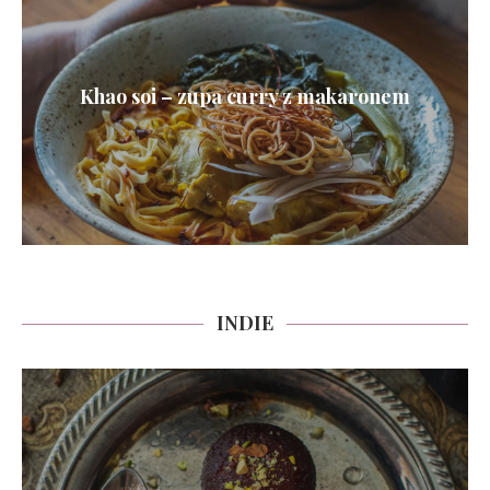
Khao soi – zupa curry z makaronem
INDIE