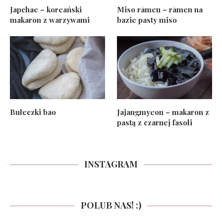
Japchae – koreański
Miso rāmen – rāmen na
makaron z warzywami
bazie pasty miso
Bułeczki bao
Jajangmyeon – makaron z
pastą z czarnej fasoli
INSTAGRAM
POLUB NAS! :)