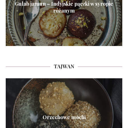
Gulab jamun – Indyjskie pączki w syropie
różanym
TAJWAN
Orzechowe mochi