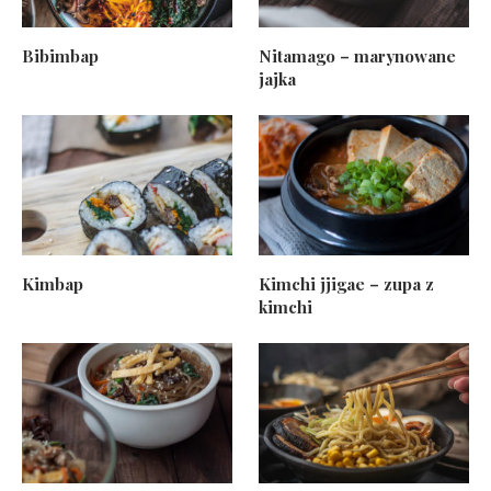
Bibimbap
Nitamago – marynowane
jajka
Kimbap
Kimchi jjigae – zupa z
kimchi