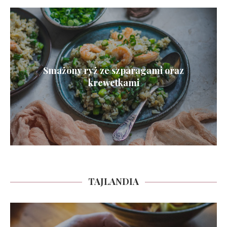
Smażony ryż ze szparagami oraz
krewetkami
TAJLANDIA