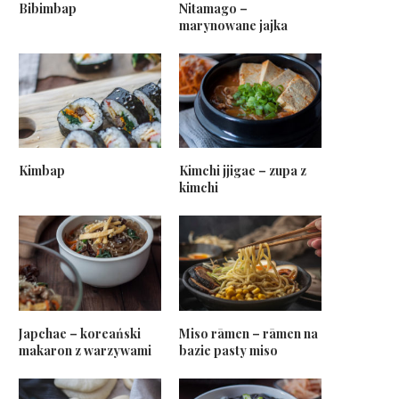
Bibimbap
Nitamago –
marynowane jajka
Kimbap
Kimchi jjigae – zupa z
kimchi
Japchae – koreański
Miso rāmen – rāmen na
makaron z warzywami
bazie pasty miso