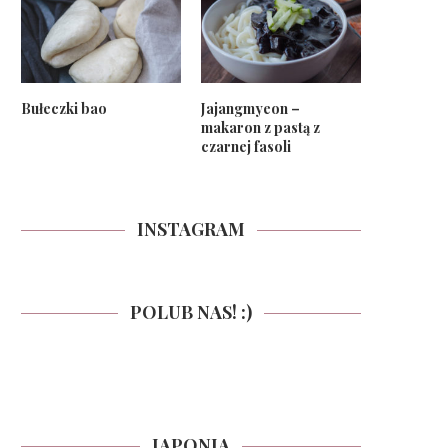
Bułeczki bao
Jajangmyeon –
makaron z pastą z
czarnej fasoli
INSTAGRAM
POLUB NAS! :)
JAPONIA