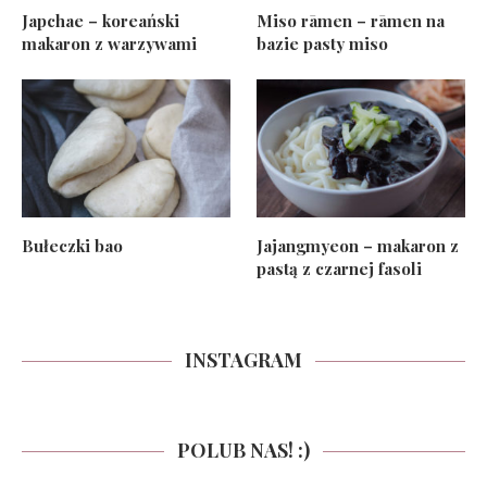
Japchae – koreański
Miso rāmen – rāmen na
makaron z warzywami
bazie pasty miso
Bułeczki bao
Jajangmyeon – makaron z
pastą z czarnej fasoli
INSTAGRAM
POLUB NAS! :)