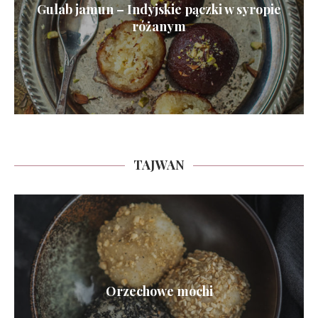
Gulab jamun – Indyjskie pączki w syropie
różanym
TAJWAN
Orzechowe mochi