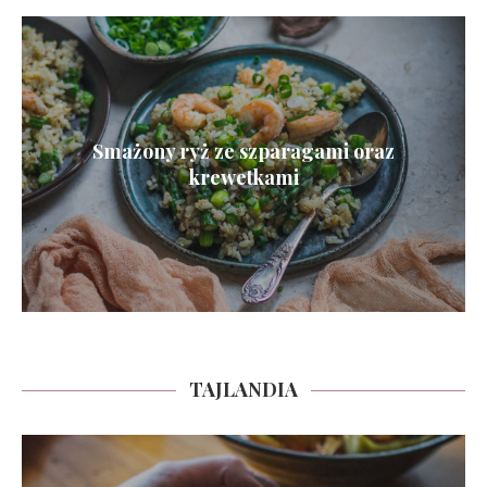
Smażony ryż ze szparagami oraz
krewetkami
TAJLANDIA