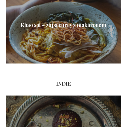
Khao soi – zupa curry z makaronem
INDIE