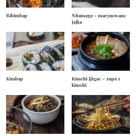
Bibimbap
Nitamago – marynowane
jajka
Kimbap
Kimchi jjigae – zupa z
kimchi