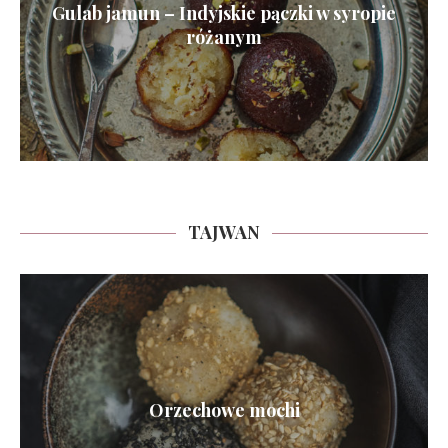
Gulab jamun – Indyjskie pączki w syropie
różanym
TAJWAN
Orzechowe mochi