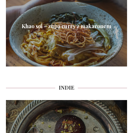
Khao soi – zupa curry z makaronem
INDIE