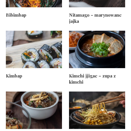
Bibimbap
Nitamago – marynowane
jajka
Kimbap
Kimchi jjigae – zupa z
kimchi