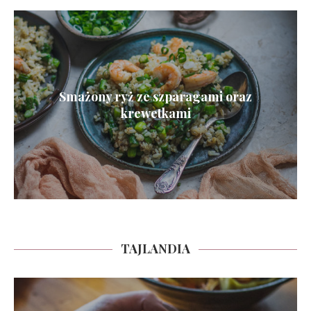
Smażony ryż ze szparagami oraz
krewetkami
TAJLANDIA