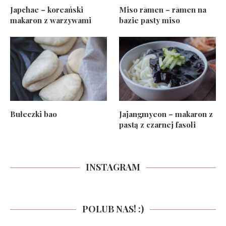
Japchae – koreański
Miso rāmen – rāmen na
makaron z warzywami
bazie pasty miso
Bułeczki bao
Jajangmyeon – makaron z
pastą z czarnej fasoli
INSTAGRAM
POLUB NAS! :)