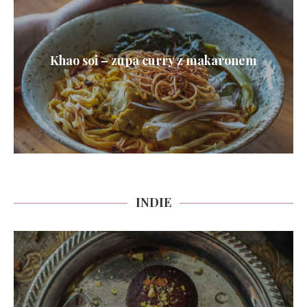
Khao soi – zupa curry z makaronem
INDIE