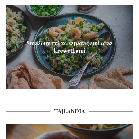
Smażony ryż ze szparagami oraz
krewetkami
TAJLANDIA