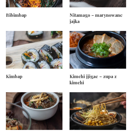
Bibimbap
Nitamago – marynowane
jajka
Kimbap
Kimchi jjigae – zupa z
kimchi