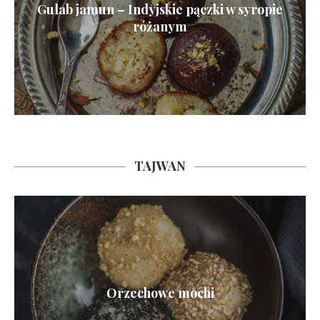
Gulab jamun – Indyjskie pączki w syropie
różanym
TAJWAN
Orzechowe mochi