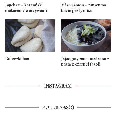
Japchae – koreański
Miso rāmen – rāmen na
makaron z warzywami
bazie pasty miso
Bułeczki bao
Jajangmyeon – makaron z
pastą z czarnej fasoli
INSTAGRAM
POLUB NAS! :)