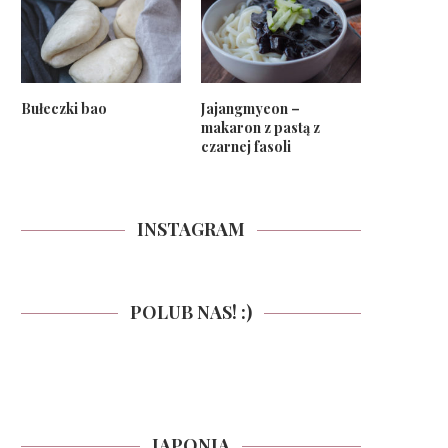
Bułeczki bao
Jajangmyeon –
makaron z pastą z
czarnej fasoli
INSTAGRAM
POLUB NAS! :)
JAPONIA