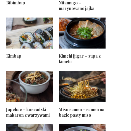
Bibimbap
Nitamago –
marynowane jajka
Kimbap
Kimchi jjigae – zupa z
kimchi
Japchae – koreański
Miso rāmen – rāmen na
makaron z warzywami
bazie pasty miso