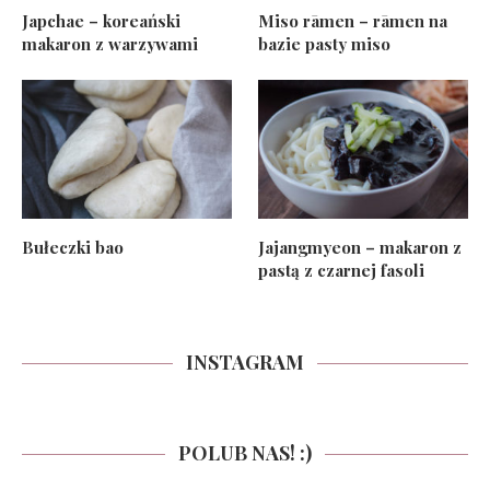
Japchae – koreański
Miso rāmen – rāmen na
makaron z warzywami
bazie pasty miso
Bułeczki bao
Jajangmyeon – makaron z
pastą z czarnej fasoli
INSTAGRAM
POLUB NAS! :)