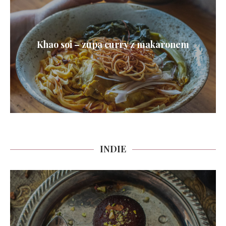
Khao soi – zupa curry z makaronem
INDIE