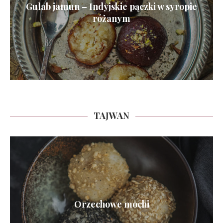
Gulab jamun – Indyjskie pączki w syropie
różanym
TAJWAN
Orzechowe mochi