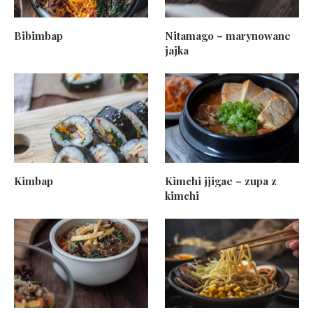
Bibimbap
Nitamago – marynowane
jajka
Kimbap
Kimchi jjigae – zupa z
kimchi