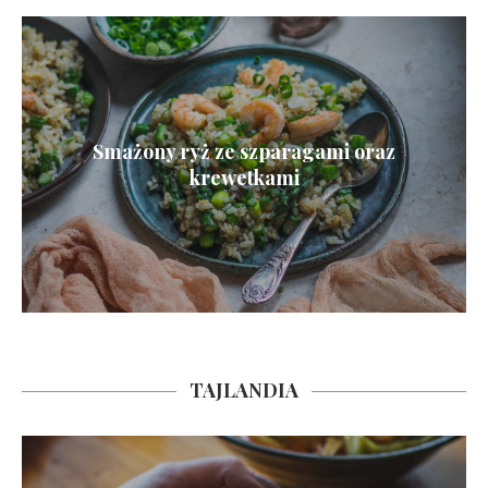
Smażony ryż ze szparagami oraz
krewetkami
TAJLANDIA