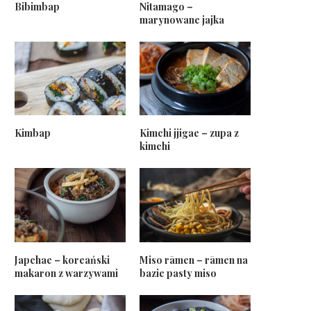
Bibimbap
Nitamago –
marynowane jajka
Kimbap
Kimchi jjigae – zupa z
kimchi
Japchae – koreański
Miso rāmen – rāmen na
makaron z warzywami
bazie pasty miso