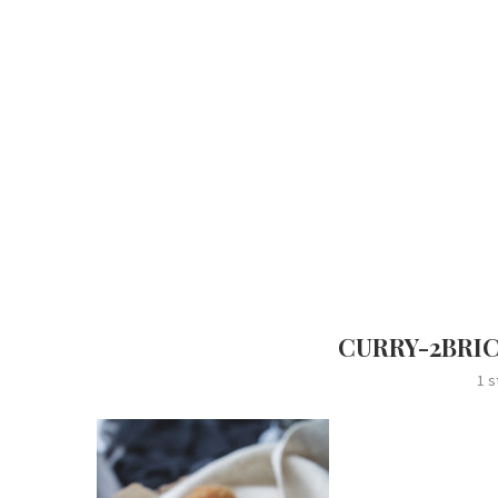
CURRY-2BRI
1 s