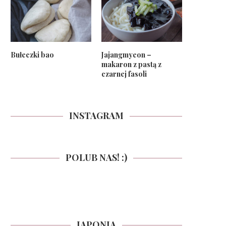
Bułeczki bao
Jajangmyeon –
makaron z pastą z
czarnej fasoli
INSTAGRAM
POLUB NAS! :)
JAPONIA