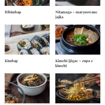
Bibimbap
Nitamago – marynowane
jajka
Kimbap
Kimchi jjigae – zupa z
kimchi