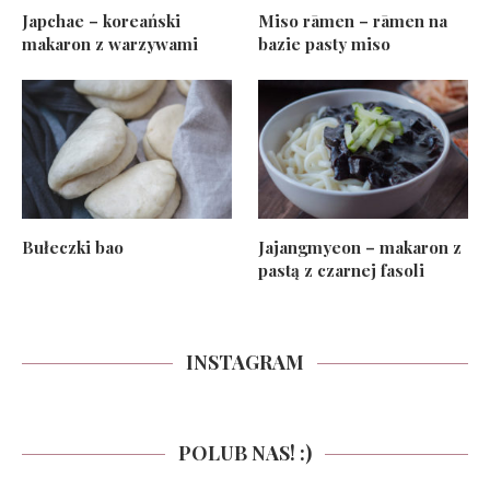
Japchae – koreański
Miso rāmen – rāmen na
makaron z warzywami
bazie pasty miso
Bułeczki bao
Jajangmyeon – makaron z
pastą z czarnej fasoli
INSTAGRAM
POLUB NAS! :)