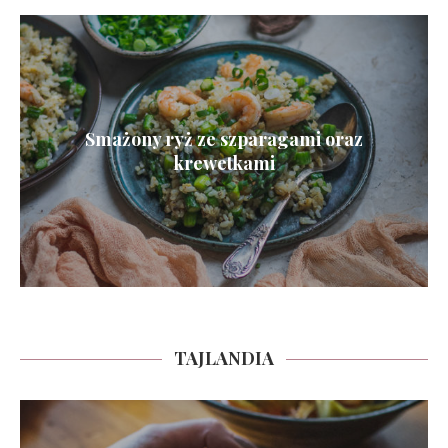
Smażony ryż ze szparagami oraz
krewetkami
TAJLANDIA