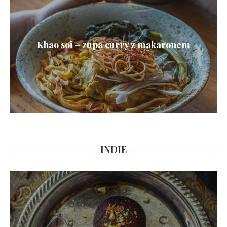
Khao soi – zupa curry z makaronem
INDIE