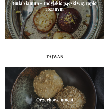
Gulab jamun – Indyjskie pączki w syropie
różanym
TAJWAN
Orzechowe mochi