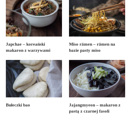
Japchae – koreański
Miso rāmen – rāmen na
makaron z warzywami
bazie pasty miso
Bułeczki bao
Jajangmyeon – makaron z
pastą z czarnej fasoli