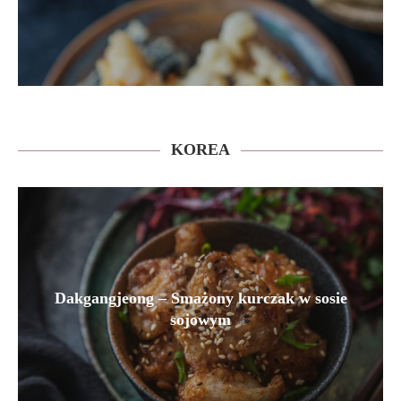
KOREA
Dakgangjeong – Smażony kurczak w sosie
sojowym