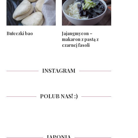
Bułeczki bao
Jajangmyeon –
makaron z pastą z
czarnej fasoli
INSTAGRAM
POLUB NAS! :)
JAPONIA