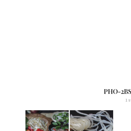
PHO-2BS
1 s