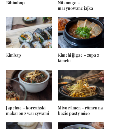
Bibimbap
Nitamago –
marynowane jajka
Kimbap
Kimchi jjigae – zupa z
kimchi
Japchae – koreański
Miso rāmen – rāmen na
makaron z warzywami
bazie pasty miso