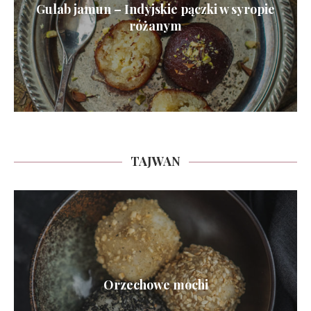
Gulab jamun – Indyjskie pączki w syropie
różanym
TAJWAN
Orzechowe mochi