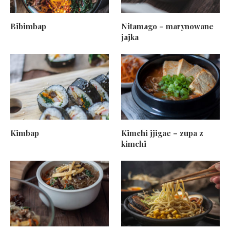
Bibimbap
Nitamago – marynowane
jajka
Kimbap
Kimchi jjigae – zupa z
kimchi