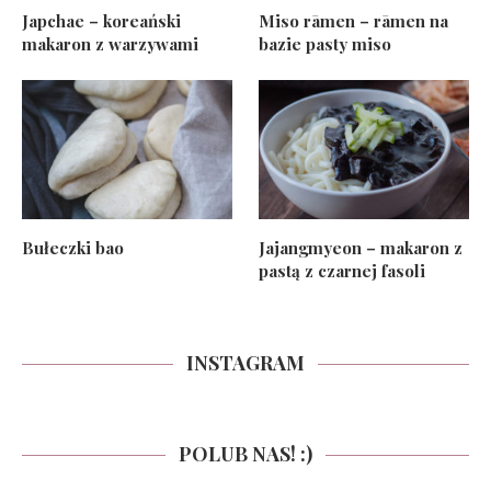
Japchae – koreański
Miso rāmen – rāmen na
makaron z warzywami
bazie pasty miso
Bułeczki bao
Jajangmyeon – makaron z
pastą z czarnej fasoli
INSTAGRAM
POLUB NAS! :)