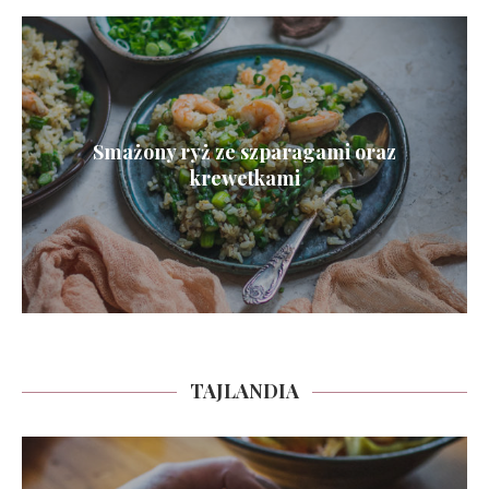
Smażony ryż ze szparagami oraz
krewetkami
TAJLANDIA