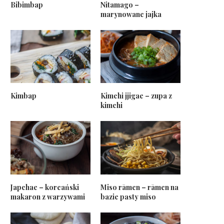
Bibimbap
Nitamago –
marynowane jajka
Kimbap
Kimchi jjigae – zupa z
kimchi
Japchae – koreański
Miso rāmen – rāmen na
makaron z warzywami
bazie pasty miso