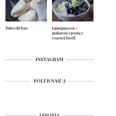
Bułeczki bao
Jajangmyeon –
makaron z pastą z
czarnej fasoli
INSTAGRAM
POLUB NAS! :)
JAPONIA