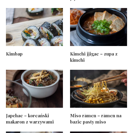
Kimbap
Kimchi jjigae – zupa z
kimchi
Japchae – koreański
Miso rāmen – rāmen na
makaron z warzywami
bazie pasty miso