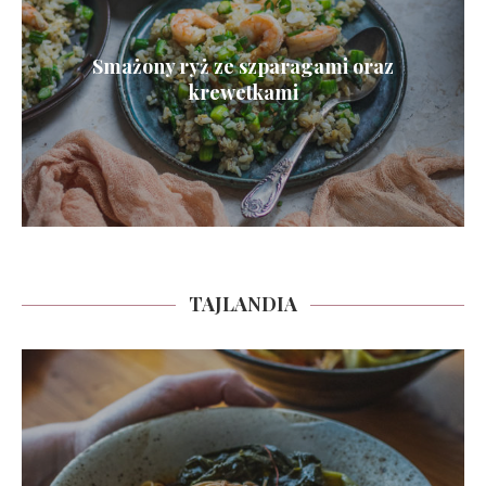
Smażony ryż ze szparagami oraz
krewetkami
TAJLANDIA