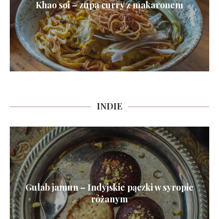
Khao soi – zupa curry z makaronem
INDIE
Gulab jamun – Indyjskie pączki w syropie
różanym