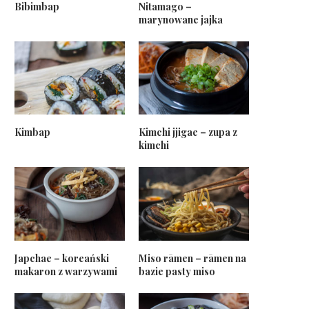
Bibimbap
Nitamago –
marynowane jajka
Kimbap
Kimchi jjigae – zupa z
kimchi
Japchae – koreański
Miso rāmen – rāmen na
makaron z warzywami
bazie pasty miso