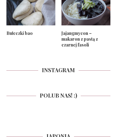
Bułeczki bao
Jajangmyeon –
makaron z pastą z
czarnej fasoli
INSTAGRAM
POLUB NAS! :)
JAPONIA