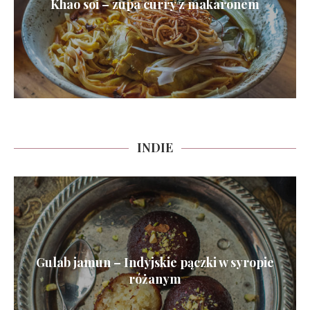
Khao soi – zupa curry z makaronem
INDIE
Gulab jamun – Indyjskie pączki w syropie
różanym