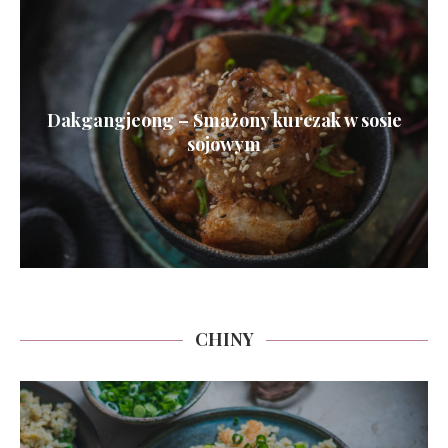
Dakgangjeong – Smażony kurczak w sosie
sojowym
CHINY