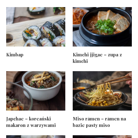
Kimbap
Kimchi jjigae – zupa z
kimchi
Japchae – koreański
Miso rāmen – rāmen na
makaron z warzywami
bazie pasty miso