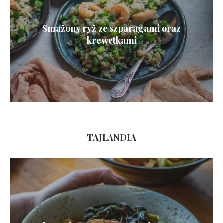
Smażony ryż ze szparagami oraz
krewetkami
TAJLANDIA