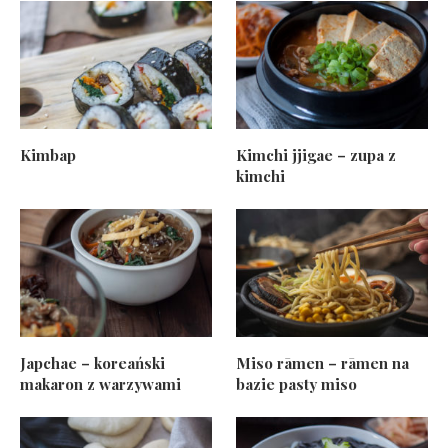
Kimbap
Kimchi jjigae – zupa z
kimchi
Japchae – koreański
Miso rāmen – rāmen na
makaron z warzywami
bazie pasty miso