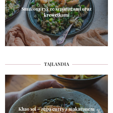
Smażony ryż ze szparagami oraz
krewetkami
TAJLANDIA
Khao soi – zupa curry z makaronem