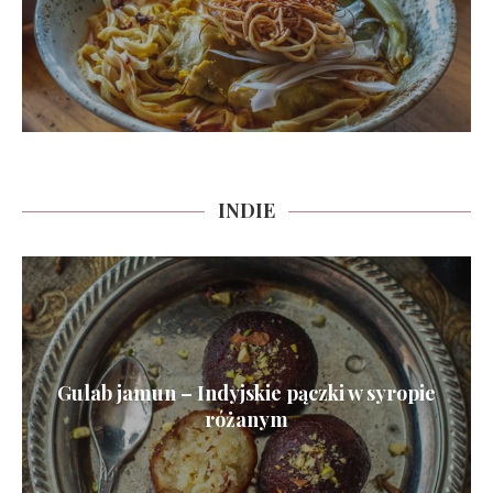
INDIE
Gulab jamun – Indyjskie pączki w syropie
różanym