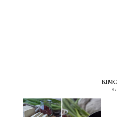
KIMCH
6 s