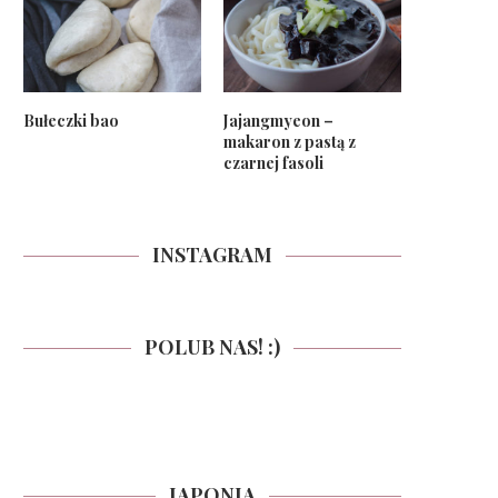
Bułeczki bao
Jajangmyeon –
makaron z pastą z
czarnej fasoli
INSTAGRAM
POLUB NAS! :)
JAPONIA