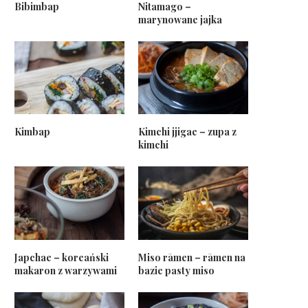
Bibimbap
Nitamago –
marynowane jajka
Kimbap
Kimchi jjigae – zupa z
kimchi
Japchae – koreański
Miso rāmen – rāmen na
makaron z warzywami
bazie pasty miso