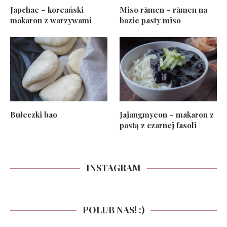
Japchae – koreański
Miso rāmen – rāmen na
makaron z warzywami
bazie pasty miso
Bułeczki bao
Jajangmyeon – makaron z
pastą z czarnej fasoli
INSTAGRAM
POLUB NAS! :)