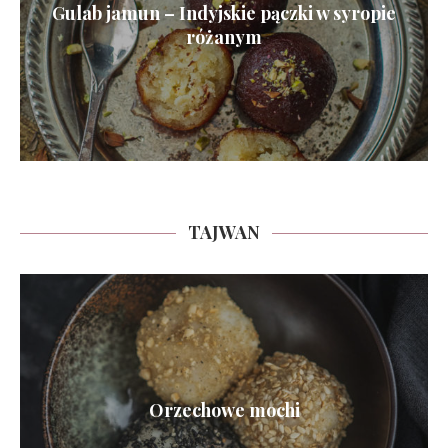
Gulab jamun – Indyjskie pączki w syropie
różanym
TAJWAN
Orzechowe mochi