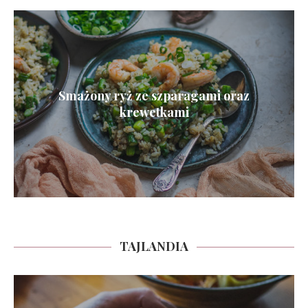
Smażony ryż ze szparagami oraz
krewetkami
TAJLANDIA