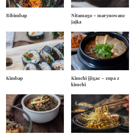
Bibimbap
Nitamago – marynowane
jajka
Kimbap
Kimchi jjigae – zupa z
kimchi