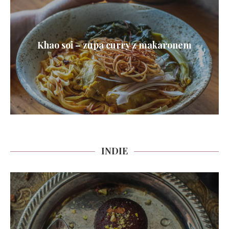
Khao soi – zupa curry z makaronem
INDIE