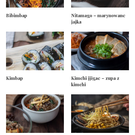
Bibimbap
Nitamago – marynowane
jajka
Kimbap
Kimchi jjigae – zupa z
kimchi