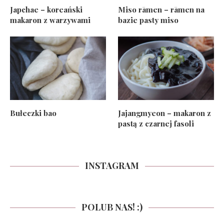
Japchae – koreański
Miso rāmen – rāmen na
makaron z warzywami
bazie pasty miso
Bułeczki bao
Jajangmyeon – makaron z
pastą z czarnej fasoli
INSTAGRAM
POLUB NAS! :)