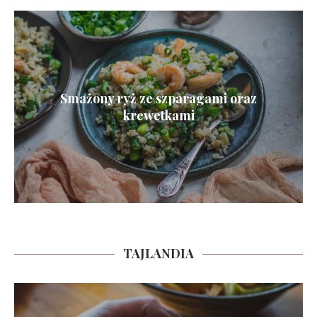
Smażony ryż ze szparagami oraz
krewetkami
TAJLANDIA