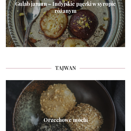
Gulab jamun – Indyjskie pączki w syropie
różanym
TAJWAN
Orzechowe mochi