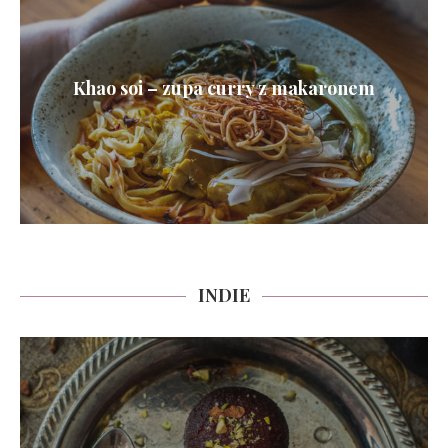
Khao soi – zupa curry z makaronem
INDIE