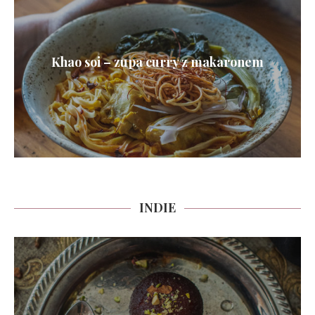
Khao soi – zupa curry z makaronem
INDIE