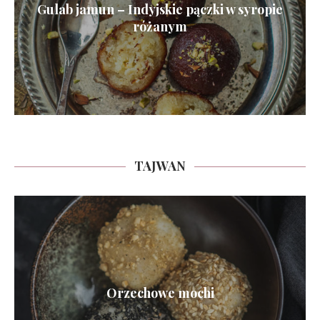
Gulab jamun – Indyjskie pączki w syropie
różanym
TAJWAN
Orzechowe mochi