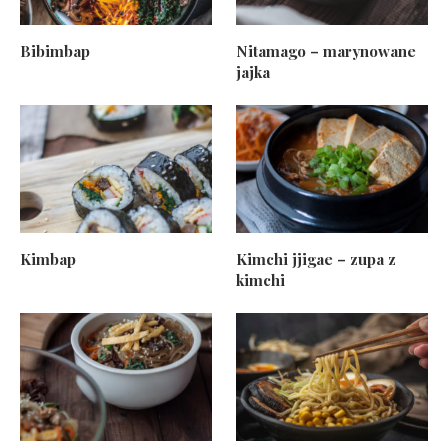
Bibimbap
Nitamago – marynowane
jajka
Kimbap
Kimchi jjigae – zupa z
kimchi