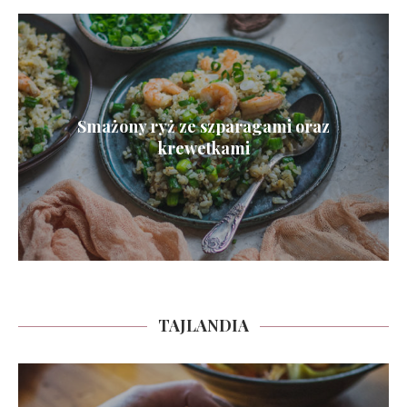
Smażony ryż ze szparagami oraz
krewetkami
TAJLANDIA