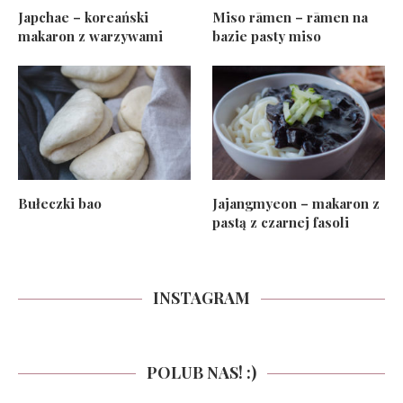
Japchae – koreański
Miso rāmen – rāmen na
makaron z warzywami
bazie pasty miso
Bułeczki bao
Jajangmyeon – makaron z
pastą z czarnej fasoli
INSTAGRAM
POLUB NAS! :)