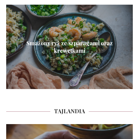
Smażony ryż ze szparagami oraz
krewetkami
TAJLANDIA