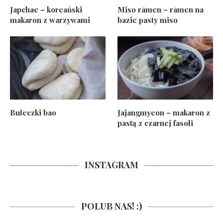
Japchae – koreański
Miso rāmen – rāmen na
makaron z warzywami
bazie pasty miso
Bułeczki bao
Jajangmyeon – makaron z
pastą z czarnej fasoli
INSTAGRAM
POLUB NAS! :)