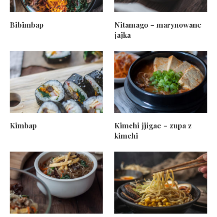
Bibimbap
Nitamago – marynowane
jajka
Kimbap
Kimchi jjigae – zupa z
kimchi