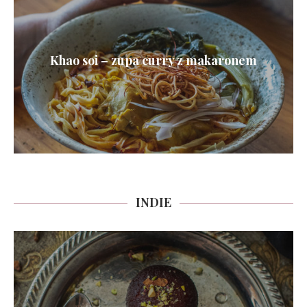
Khao soi – zupa curry z makaronem
INDIE