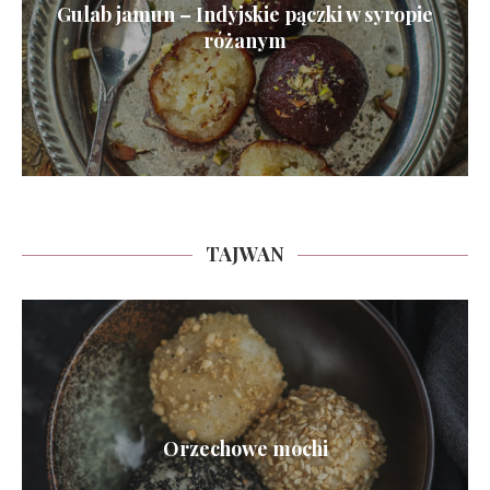
Gulab jamun – Indyjskie pączki w syropie
różanym
TAJWAN
Orzechowe mochi