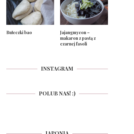
Bułeczki bao
Jajangmyeon –
makaron z pastą z
czarnej fasoli
INSTAGRAM
POLUB NAS! :)
JAPONIA