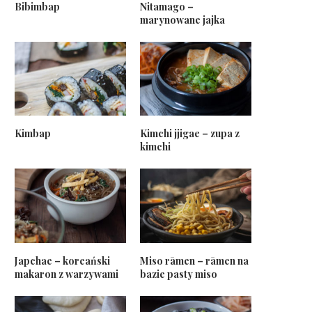
Bibimbap
Nitamago –
marynowane jajka
Kimbap
Kimchi jjigae – zupa z
kimchi
Japchae – koreański
Miso rāmen – rāmen na
makaron z warzywami
bazie pasty miso