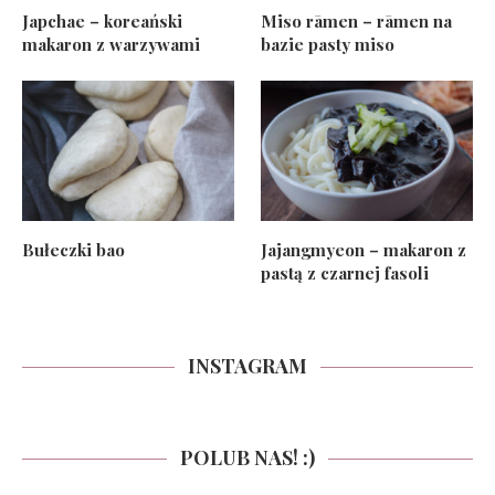
Japchae – koreański
Miso rāmen – rāmen na
makaron z warzywami
bazie pasty miso
Bułeczki bao
Jajangmyeon – makaron z
pastą z czarnej fasoli
INSTAGRAM
POLUB NAS! :)