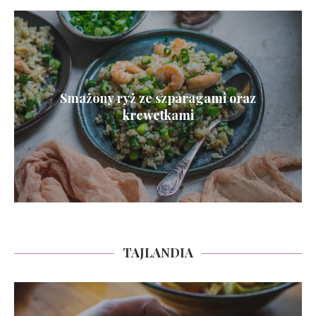
Smażony ryż ze szparagami oraz
krewetkami
TAJLANDIA