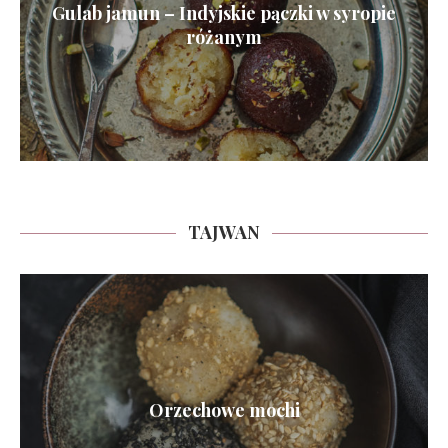
Gulab jamun – Indyjskie pączki w syropie
różanym
TAJWAN
Orzechowe mochi