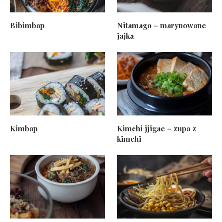
Bibimbap
Nitamago – marynowane
jajka
Kimbap
Kimchi jjigae – zupa z
kimchi