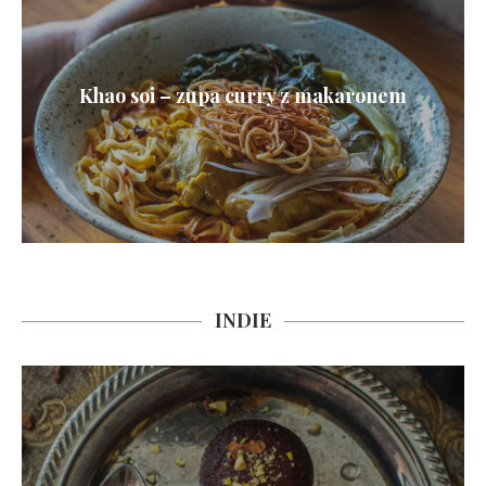
Khao soi – zupa curry z makaronem
INDIE