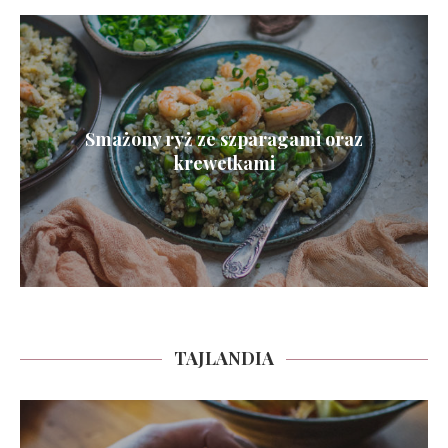
Smażony ryż ze szparagami oraz
krewetkami
TAJLANDIA