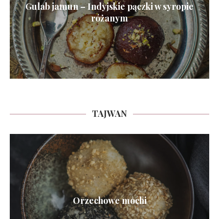
Gulab jamun – Indyjskie pączki w syropie
różanym
TAJWAN
Orzechowe mochi