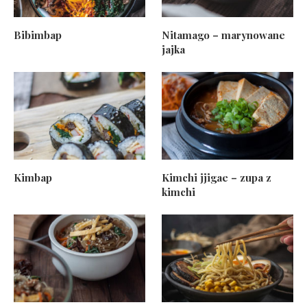
Bibimbap
Nitamago – marynowane
jajka
Kimbap
Kimchi jjigae – zupa z
kimchi