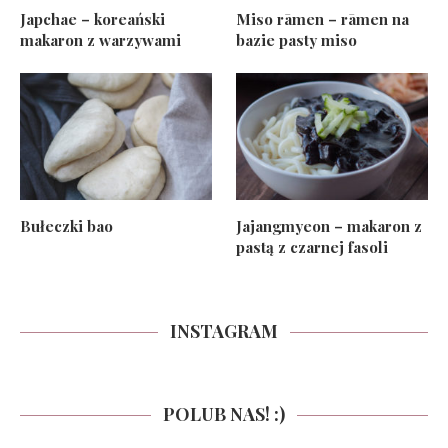
Japchae – koreański
Miso rāmen – rāmen na
makaron z warzywami
bazie pasty miso
Bułeczki bao
Jajangmyeon – makaron z
pastą z czarnej fasoli
INSTAGRAM
POLUB NAS! :)