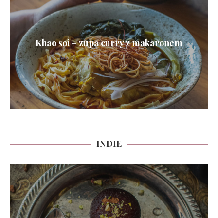
Khao soi – zupa curry z makaronem
INDIE