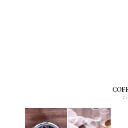
COFF
7 s