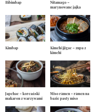
Bibimbap
Nitamago –
marynowane jajka
Kimbap
Kimchi jjigae – zupa z
kimchi
Japchae – koreański
Miso rāmen – rāmen na
makaron z warzywami
bazie pasty miso