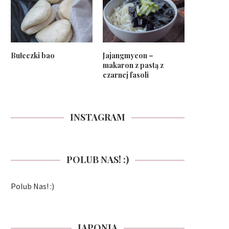
Bułeczki bao
Jajangmyeon –
makaron z pastą z
czarnej fasoli
INSTAGRAM
POLUB NAS! :)
Polub Nas! :)
JAPONIA