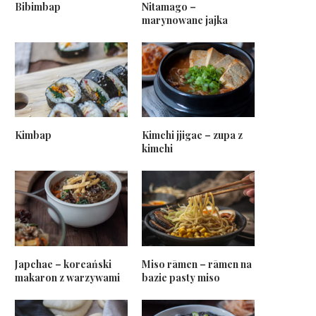
Bibimbap
Nitamago –
marynowane jajka
Kimbap
Kimchi jjigae – zupa z
kimchi
Japchae – koreański
Miso rāmen – rāmen na
makaron z warzywami
bazie pasty miso