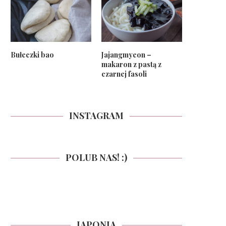
Bułeczki bao
Jajangmyeon –
makaron z pastą z
czarnej fasoli
INSTAGRAM
POLUB NAS! :)
JAPONIA