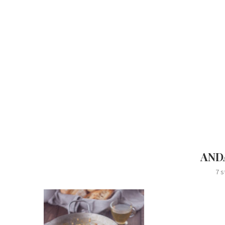
ANDA
7 s