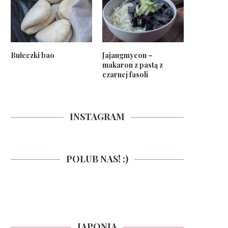
Bułeczki bao
Jajangmyeon –
makaron z pastą z
czarnej fasoli
INSTAGRAM
POLUB NAS! :)
JAPONIA