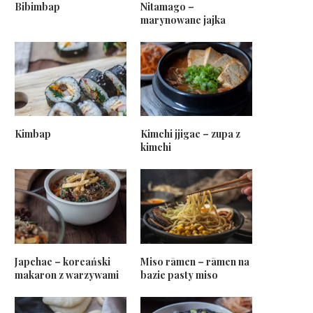
Bibimbap
Nitamago –
marynowane jajka
Kimbap
Kimchi jjigae – zupa z
kimchi
Japchae – koreański
Miso rāmen – rāmen na
makaron z warzywami
bazie pasty miso