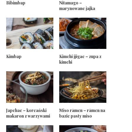
Bibimbap
Nitamago –
marynowane jajka
Kimbap
Kimchi jjigae – zupa z
kimchi
Japchae – koreański
Miso rāmen – rāmen na
makaron z warzywami
bazie pasty miso