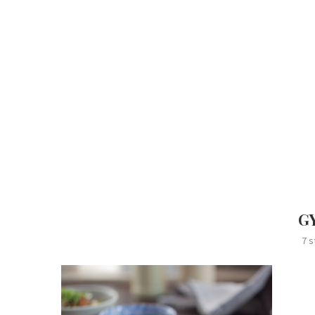
G
7 s