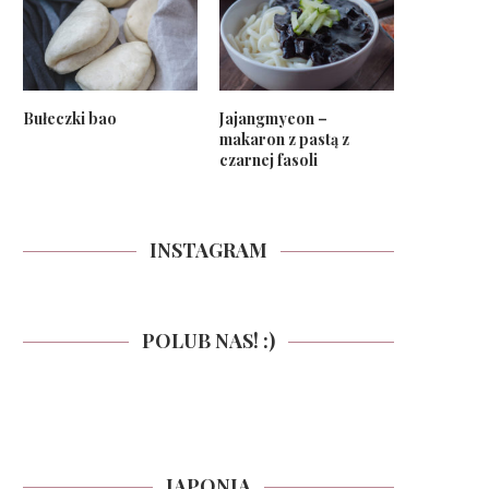
Bułeczki bao
Jajangmyeon –
makaron z pastą z
czarnej fasoli
INSTAGRAM
POLUB NAS! :)
JAPONIA